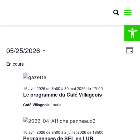
Ou
MA CO
MON QU
CULTURE E
Nav
Na
05/25/2026
Jour
Sélectionnez
par
de
une
En cours
date.
con
vu
Év
16 avril 2026 de 8h00
à
30 mai 2026 de 17h00
Le programme du Café Villageois
Café Villageois
Lauris
16 avril 2026 de 8h00
à
2 juillet 2026 de 18h00
Permanences de SEL en LUB