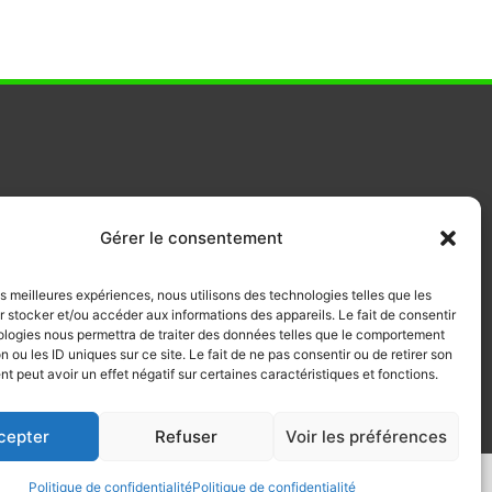
Gérer le consentement
 la ville
les meilleures expériences, nous utilisons des technologies telles que les
 stocker et/ou accéder aux informations des appareils. Le fait de consentir
ologies nous permettra de traiter des données telles que le comportement
n ou les ID uniques sur ce site. Le fait de ne pas consentir ou de retirer son
 peut avoir un effet négatif sur certaines caractéristiques et fonctions.
cepter
Refuser
Voir les préférences
Politique de confidentialité
Politique de confidentialité
POLITIQUE DE CONFIDENTIALITÉ