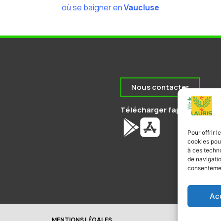
où se baigner en
Vaucluse
Nous contacter
Télécharger l’application de
Pour offrir 
cookies pour
à ces techn
de navigatio
consentement
Ac
MENTIONS LÉGALES