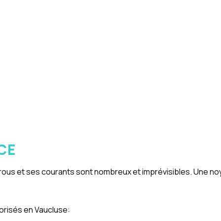
CE
us et ses courants sont nombreux et imprévisibles. Une noyad
torisés en Vaucluse: