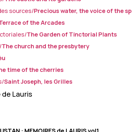
 des sources/
Precious water, the voice of the s
Terrace of the Arcades
ctoriales/
The Garden of Tinctorial Plants
/
The church and the presbytery
èu
he time of the cherries
s/
Saint Joseph, les Grilles
é de Lauris
OUSTAN : MEMOIRES de LAURIS vol1