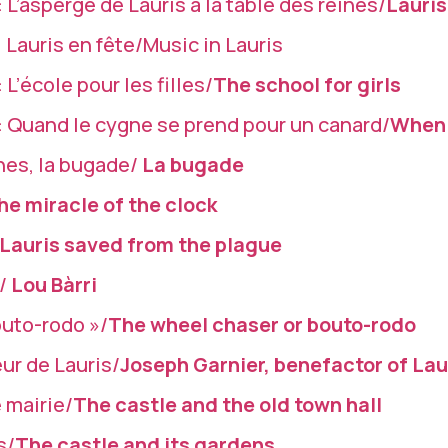
 L’asperge de Lauris à la table des reines/
Lauris
 Lauris en fête/Music in Lauris
 L’école pour les filles/
The school for girls
: Quand le cygne se prend pour un canard/
When 
nes, la bugade/
La bugade
he miracle of the clock
Lauris saved from the plague
/
Lou Bàrri
outo-rodo »/
The wheel chaser or bouto-rodo
ur de Lauris/
Joseph Garnier, benefactor of Lau
 mairie/
The castle and the old town hall
s/
The castle and its gardens