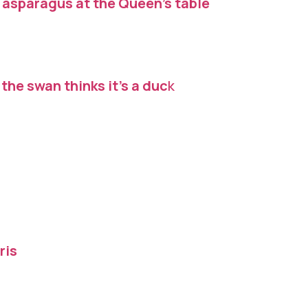
 asparagus at the Queen’s table
the swan thinks it’s a duc
k
ris