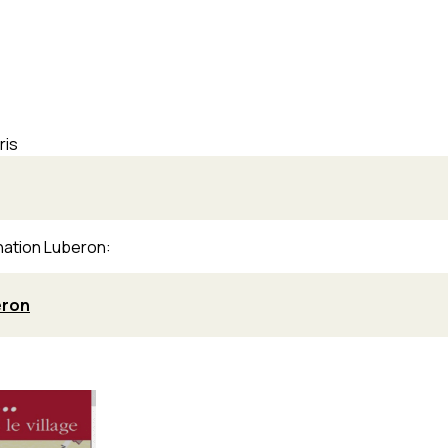
ris
ination Luberon:
eron