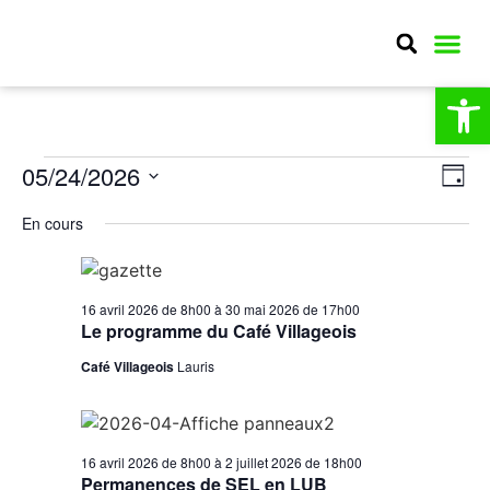
Ou
MA CO
MON QU
CULTURE E
Nav
Na
05/24/2026
Jour
Sélectionnez
par
de
une
En cours
date.
con
vu
Év
16 avril 2026 de 8h00
à
30 mai 2026 de 17h00
Le programme du Café Villageois
Café Villageois
Lauris
16 avril 2026 de 8h00
à
2 juillet 2026 de 18h00
Permanences de SEL en LUB