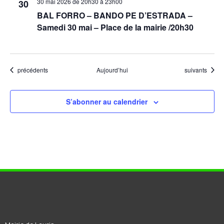
30 mai 2026 de 20h30
à
23h00
30
BAL FORRO – BANDO PE D’ESTRADA –
Samedi 30 mai – Place de la mairie /20h30
Évènements
Évènements
précédents
Aujourd’hui
suivants
S’abonner au calendrier