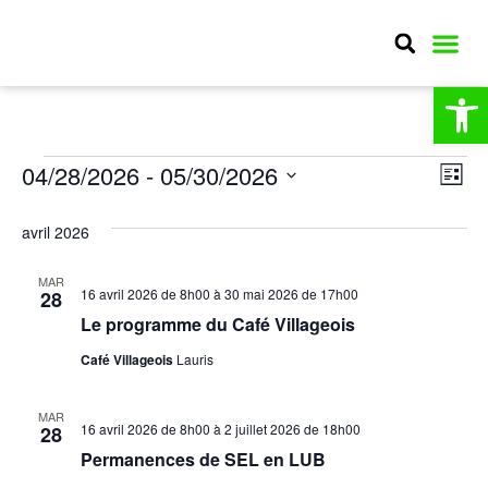
Ou
MA CO
MON QU
CULTURE E
Nav
Na
04/28/2026
 - 
05/30/2026
Liste
Sélectionnez
par
de
une
avril 2026
date.
con
vu
Év
MAR
16 avril 2026 de 8h00
à
30 mai 2026 de 17h00
28
Le programme du Café Villageois
Café Villageois
Lauris
MAR
16 avril 2026 de 8h00
à
2 juillet 2026 de 18h00
28
Permanences de SEL en LUB