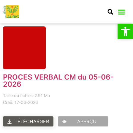
Ouv
Ouv
MA CO
MON QU
CULTURE E
PROCES VERBAL CM du 05-06-
2026
Taille du fichier: 2.91 Mo
Créé: 17-06-2026
TÉLÉCHARGER
APERÇU