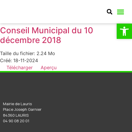
Ouv
Ouv
MA CO
MON QU
CULTURE E
Conseil Municipal du 10
décembre 2018
Taille du fichier: 2.24 Mo
Créé: 18-11-2024
Télécharger
Aperçu
Mairie de Lauris
Place Joseph Garnier
84360 LAURIS
04 90 08 20 01