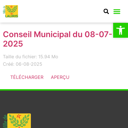
Ouv
Ouv
MA CO
MON QU
CULTURE E
Conseil Municipal du 08-07-
2025
Taille du fichier: 15.94 Mo
Créé: 06-08-2025
TÉLÉCHARGER
APERÇU