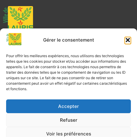
Mairie de Lauris
Place Joseph Garnier
Gérer le consentement
84360 LAURIS
04 90 08 20 01
Pour offrir les meilleures expériences, nous utilisons des technologies
telles que les cookies pour stocker et/ou accéder aux informations des
appareils. Le fait de consentir à ces technologies nous permettra de
traiter des données telles que le comportement de navigation ou les ID
Nous contacter
uniques sur ce site. Le fait de ne pas consentir ou de retirer son
consentement peut avoir un effet négatif sur certaines caractéristiques
et fonctions.
Télécharger l’application de la ville
Accepter
Refuser
PLAN DU SITE
MENTIONS LÉGALES
Voir les préférences